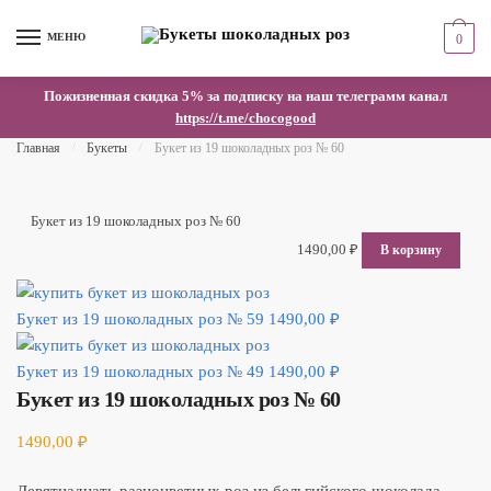
Skip to navigation
Skip to content
МЕНЮ
0
Пожизненная скидка 5% за подписку на наш телеграмм канал
https://t.me/chocogood
Главная
/
Букеты
/
Букет из 19 шоколадных роз № 60
Букет из 19 шоколадных роз № 60
1490,00
₽
В корзину
Букет из 19 шоколадных роз № 59
1490,00
₽
Букет из 19 шоколадных роз № 49
1490,00
₽
Букет из 19 шоколадных роз № 60
1490,00
₽
Девятнадцать разноцветных роз из бельгийского шоколада