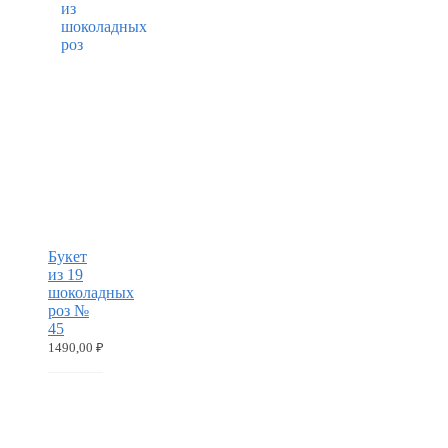
Букет
из 19
шоколадных
роз №
45
1490,00
₽