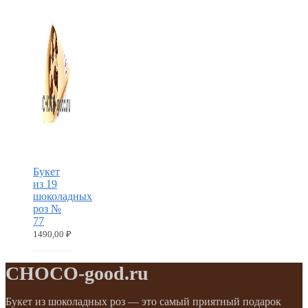
Букет
из 19
шоколадных
роз №
77
1490,00
₽
CHOCO-good.ru
Букет из шоколадных роз — это самый приятный подарок