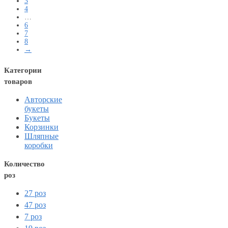
3
4
…
6
7
8
→
Категории
товаров
Авторские
букеты
Букеты
Корзинки
Шляпные
коробки
Количество
роз
27 роз
47 роз
7 роз