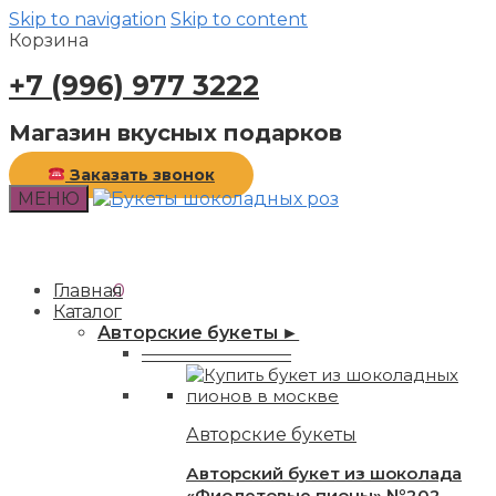
Skip to navigation
Skip to content
Корзина
+7 (996) 977 3222
Магазин вкусных подарков
Заказать звонок
МЕНЮ
0,00
Главная
₽
0
Каталог
Авторские букеты ►
—————————
Авторские букеты
Авторский букет из шоколада
«Фиолетовые пионы» №202