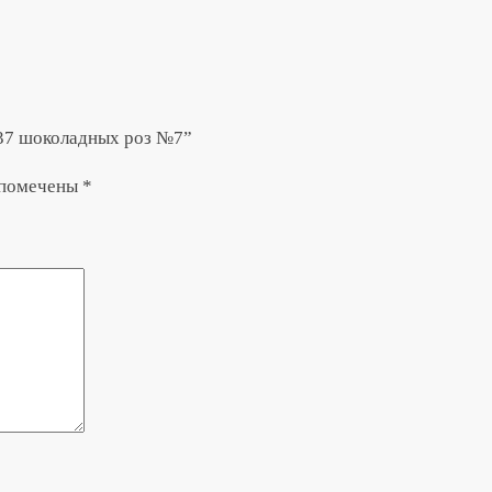
 37 шоколадных роз №7”
 помечены
*