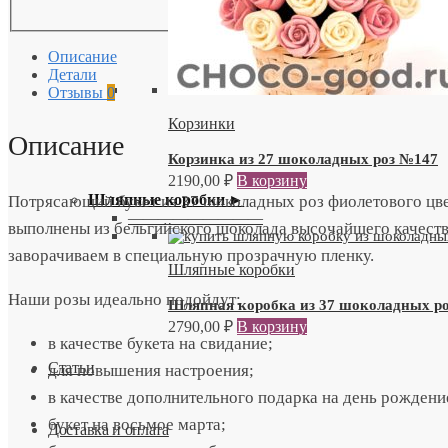
Описание
Детали
Отзывы
0
Корзинки
Описание
Корзинка из 27 шоколадных роз №147
2190,00
₽
В корзину
Шляпные коробки ►
Потрясающий букет из 37 шоколадных роз фиолетового цве
—————————
выполнены из бельгийского шоколада высочайшего качества
заворачиваем в специальную прозрачную пленку.
Шляпные коробки
Наши розы идеально подойдут:
Шляпная коробка из 37 шоколадных р
2790,00
₽
В корзину
в качестве букета на свидание;
Статьи
для повышения настроения;
в качестве дополнительного подарка на день рождени
букет на восьмое марта;
Доставка и оплата