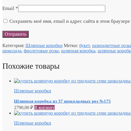
Email
*
Сохранить моё имя, email и адрес сайта в этом браузе
Категория:
Шляпные коробки
Метки:
букет
,
разноцветные розы
шоколада
,
фиолетовые розы
,
шляпная коробка
,
шляпные короб
Похожие товары
Шляпные коробки
Шляпная коробка из 37 шоколадных роз №175
2790,00
₽
В корзину
Шляпные коробки