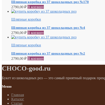
Шляпная коробка из 37 шоколадных роз №170
2790,00
₽
В корзину
Шляпные коробки
Шляпная коробка из 37 шоколадных роз №4
2790,00
₽
В корзину
Шляпные коробки
Шляпная коробка из 37 шоколадных роз №2
2790,00
₽
В корзину
CHOCO-good.ru
Букет из шоколадных роз — это самый приятный подарок прек
Меню
Главная
Каталог
Статьи