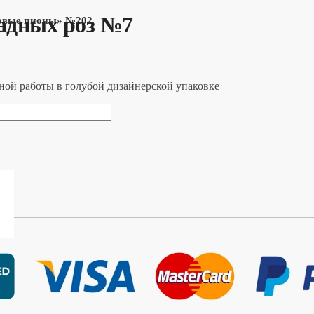
адных роз №7
товые пионы» №202
ной работы в голубой дизайнерской упаковке