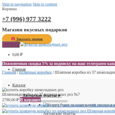
Skip to navigation
Skip to content
Корзина
+7 (996) 977 3222
Магазин вкусных подарков
Заказать звонок
МЕНЮ
0,00
₽
0
Пожизненная скидка 5% за подписку на наш телеграмм ка
Главная
Главная
/
Шляпные коробки
/
Шляпная коробка из 37 шоколадн
Каталог
Шляпная коробка из 37 шоколадных роз №7
Авторские букеты ►
В корзину
2790,00
₽
—————————
Шляпная кор
Шляпная коробк
Авторские букеты