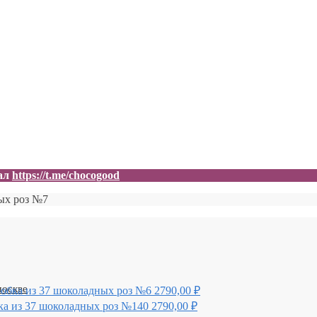
нал
https://t.me/chocogood
ых роз №7
обка из 37 шоколадных роз №6
2790,00
₽
а из 37 шоколадных роз №140
2790,00
₽