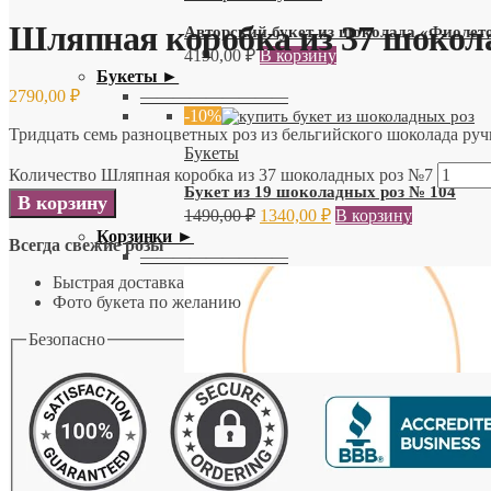
Шляпная коробка из 37 шокол
Авторский букет из шоколада «Фиоле
4190,00
₽
В корзину
Букеты ►
2790,00
₽
—————————
-10%
Тридцать семь разноцветных роз из бельгийского шоколада руч
Букеты
Количество Шляпная коробка из 37 шоколадных роз №7
Букет из 19 шоколадных роз № 104
В корзину
1490,00
₽
1340,00
₽
В корзину
Корзинки ►
Всегда свежие розы
—————————
Быстрая доставка
Фото букета по желанию
Безопасно