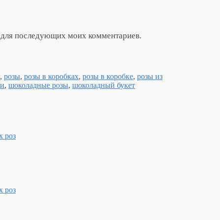
ре для последующих моих комментариев.
,
розы
,
розы в коробках
,
розы в коробке
,
розы из
ки
,
шоколадные розы
,
шоколадный букет