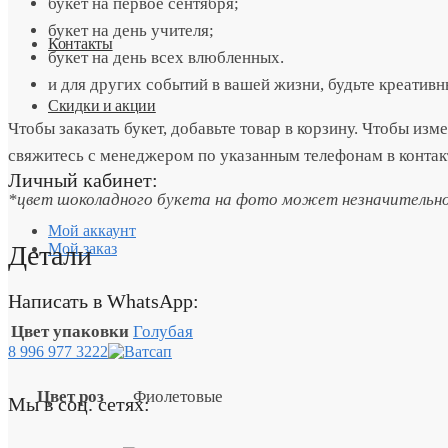
букет на первое сентября;
букет на день учителя;
Контакты
букет на день всех влюбленных.
и для других событий в вашей жизни, будьте креатив
Скидки и акции
Чтобы заказать букет, добавьте товар в корзину. Чтобы изм
свяжитесь с менеджером по указанным телефонам в контак
Личный кабинет:
*цвет шоколадного букета на фото может незначительно 
Мой аккаунт
Детали
Мой заказ
Написать в WhatsApp:
Цвет упаковки
Голубая
8 996 977 3222
Цвет роз
Фиолетовые
Мы в соц. сетях: