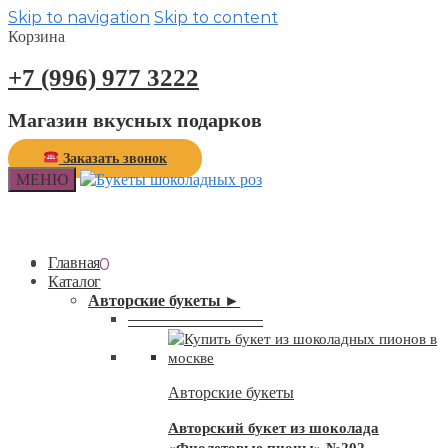
Skip to navigation
Skip to content
Корзина
+7 (996) 977 3222
Магазин вкусных подарков
Заказать звонок
МЕНЮ
Главная
0,00
₽
0
Каталог
Авторские букеты ►
—————————
Авторские букеты
Авторский букет из шоколада