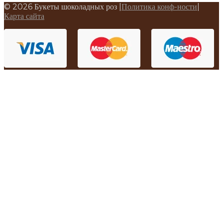
©
2026 Букеты шоколадных роз |
Политика конф-ности
|
Карта сайта