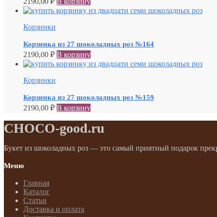
2190,00
₽
В корзину
Корзинки
Корзинка из 27 шоколадных роз №164
2190,00
₽
В корзину
Корзинки
Корзинка из 27 шоколадных роз №159
2190,00
₽
В корзину
CHOCO-good.ru
Букет из шоколадных роз — это самый приятный подарок прек
Меню
Главная
Каталог
Статьи
Доставка и оплата