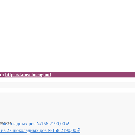
нал
https://t.me/chocogood
7 шоколадных роз №156
2190,00
₽
 из 27 шоколадных роз №158
2190,00
₽