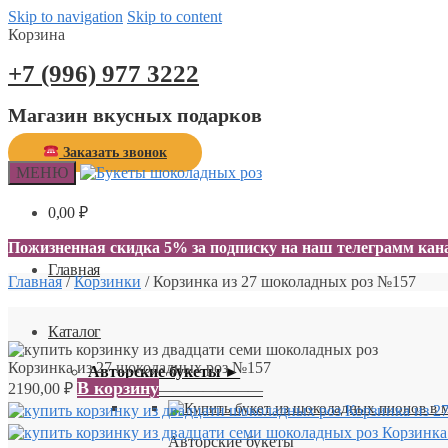
Skip to navigation
Skip to content
Корзина
+7 (996) 977 3222
Магазин вкусных подарков
Заказать звонок
МЕНЮ
0,00
₽
0
Пожизненная скидка 5% за подписку на наш телеграмм ка
Главная
Главная
/
Корзинки
/
Корзинка из 27 шоколадных роз №157
Каталог
Корзинка из 27 шоколадных роз №157
Авторские букеты ►
В корзину
2190,00
₽
—————————
Корзинка из 2
Корзинка
Авторские букеты