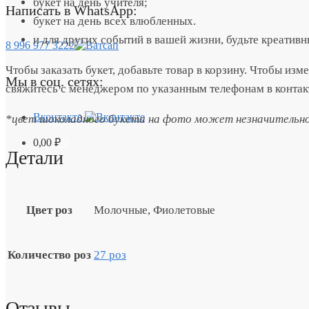
букет на день учителя;
Написать в WhatsApp:
букет на день всех влюбленных.
и для других событий в вашей жизни, будьте креатив
8 996 977 3222
Чтобы заказать букет, добавьте товар в корзину. Чтобы изм
Мы в соц. сетях:
свяжитесь с менеджером по указанным телефонам в контак
Вконтакте
*цвет шоколадного букета на фото может незначительно 
0,00
₽
0
Детали
Цвет роз
Молочные, Фиолетовые
Количество роз
27 роз
Отзывы