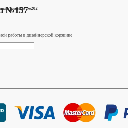
оз №157
товые пионы» №202
ной работы в дизайнерской корзинке