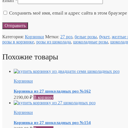
Email
*
Сохранить моё имя, email и адрес сайта в этом браузе
Категория:
Корзинки
Метки:
27 роз
,
белые розы
,
букет
,
желтые 
розы в корзинке
,
розы из шоколада
,
шоколадные розы
,
шоколад
Похожие товары
Корзинки
Корзинка из 27 шоколадных роз №162
2190,00
₽
В корзину
Корзинки
Корзинка из 27 шоколадных роз №154