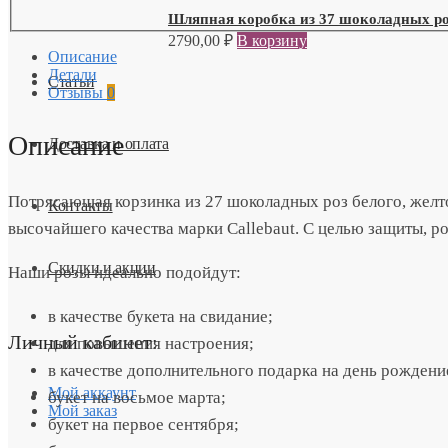
Шляпная коробка из 37 шоколадных р
2790,00
₽
В корзину
Описание
Детали
Статьи
Отзывы
0
Описание
Доставка и оплата
Потрясающая корзинка из 27 шоколадных роз белого, желт
Контакты
высочайшего качества марки Callebaut. С целью защиты, р
Скидки и акции
Наши розы идеально подойдут:
в качестве букета на свидание;
Личный кабинет:
для повышения настроения;
в качестве дополнительного подарка на день рождени
Мой аккаунт
букет на восьмое марта;
Мой заказ
букет на первое сентября;