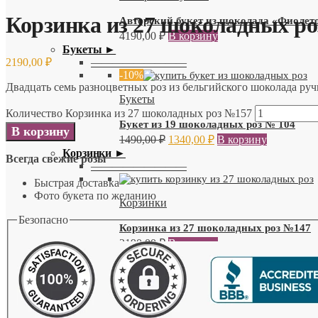
Корзинка из 27 шоколадных р
Авторский букет из шоколада «Фиоле
4190,00
₽
В корзину
Букеты ►
2190,00
₽
—————————
-10%
Двадцать семь разноцветных роз из бельгийского шоколада руч
Букеты
Количество Корзинка из 27 шоколадных роз №157
Букет из 19 шоколадных роз № 104
В корзину
1490,00
₽
1340,00
₽
В корзину
Корзинки ►
Всегда свежие розы
—————————
Быстрая доставка
Фото букета по желанию
Корзинки
Безопасно
Корзинка из 27 шоколадных роз №147
2190,00
₽
В корзину
Шляпные коробки ►
—————————
Шляпные коробки