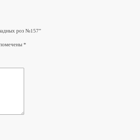
оладных роз №157”
 помечены
*