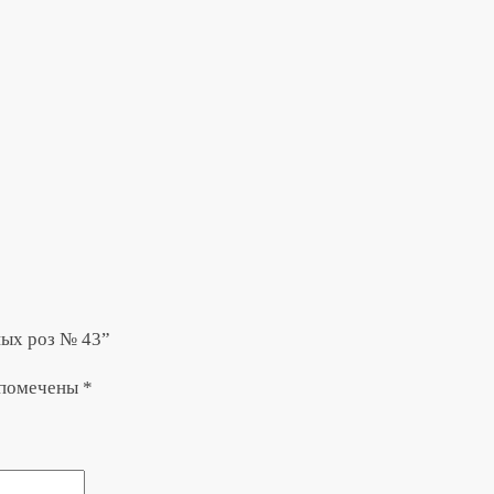
ных роз № 43”
 помечены
*