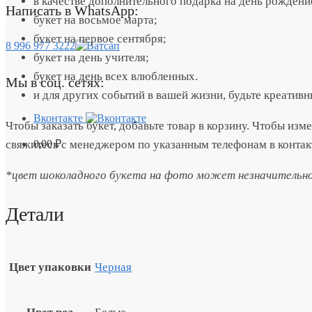
в качестве дополнительного подарка на день рождени
Написать в WhatsApp:
букет на восьмое марта;
букет на первое сентября;
8 996 977 3222
букет на день учителя;
букет на день всех влюбленных.
Мы в соц. сетях:
и для других событий в вашей жизни, будьте креатив
Вконтакте
Чтобы заказать букет, добавьте товар в корзину. Чтобы изм
0,00
₽
0
свяжитесь с менеджером по указанным телефонам в контак
*цвет шоколадного букета на фото может незначительно 
Детали
Цвет упаковки
Черная