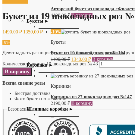
Распродажа!
Авторский букет из шоколада «Фиоле
Букет из 19 шоколадных роз №
4190,00
₽
В корзину
Букеты ►
—————————
1490,00
₽
1350,00
₽
-10%
Букеты
-9%
Девятнадцать разноцветных роз из бельгийского шоколада руч
Букет из 19 шоколадных роз № 104
1490,00
₽
1340,00
₽
В корзину
Количество Букет из 19 шоколадных роз № 43
Корзинки ►
—————————
В корзину
Всегда свежие розы
Корзинки
Быстрая доставка
Корзинка из 27 шоколадных роз №147
Фото букета по желанию
2190,00
₽
В корзину
Безопасно
Шляпные коробки ►
—————————
Шляпные коробки