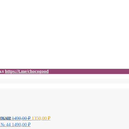
нал
https://t.me/chocogood
 № 42
1490,00
₽
1350,00
₽
 № 44
1490,00
₽