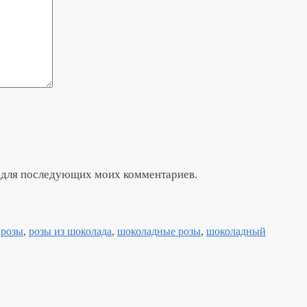
ре для последующих моих комментариев.
,
розы
,
розы из шоколада
,
шоколадные розы
,
шоколадный