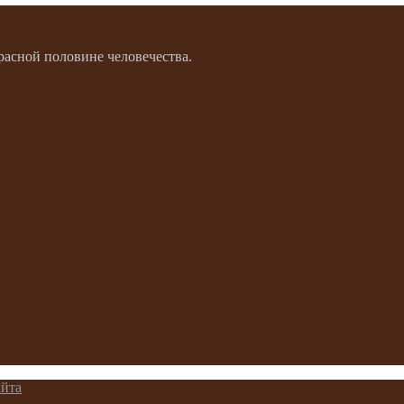
расной половине человечества.
айта