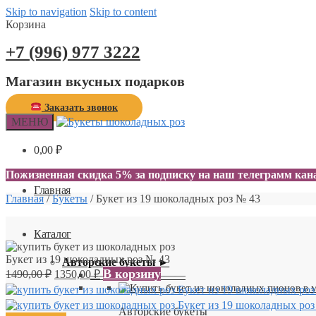
Skip to navigation
Skip to content
Корзина
+7 (996) 977 3222
Магазин вкусных подарков
Заказать звонок
МЕНЮ
0,00
₽
0
Пожизненная скидка 5% за подписку на наш телеграмм ка
Главная
Главная
/
Букеты
/
Букет из 19 шоколадных роз № 43
Каталог
Букет из 19 шоколадных роз № 43
Авторские букеты ►
В корзину
1490,00
₽
1350,00
₽
—————————
Букет из 19 шоколадных роз
Букет из 19 шоколадных роз
Авторские букеты