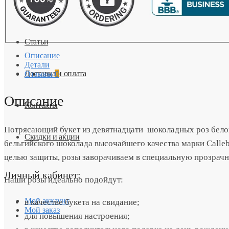
Шляпная коробка из 37 шоколадных р
2790,00
₽
В корзину
Статьи
Описание
Детали
Доставка и оплата
Отзывы
0
Описание
Контакты
Потрясающий букет из девятнадцати шоколадных роз белог
Скидки и акции
бельгийского шоколада высочайшего качества марки Calleb
целью защиты, розы заворачиваем в специальную прозрачн
Личный кабинет:
Наши розы идеально подойдут:
Мой аккаунт
в качестве букета на свидание;
Мой заказ
для повышения настроения;