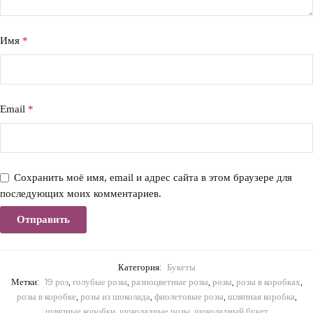
Имя
*
Email
*
Сохранить моё имя, email и адрес сайта в этом браузере для
последующих моих комментариев.
Категория:
Букеты
Метки:
19 роз
,
голубые розы
,
разноцветные розы
,
розы
,
розы в коробках
,
розы в коробке
,
розы из шоколада
,
фиолетовые розы
,
шляпная коробка
,
шляпные коробки
,
шоколадные розы
,
шоколадный букет