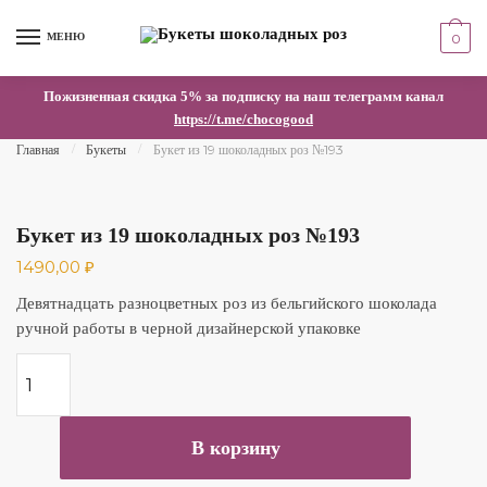
Skip to navigation
Skip to content
МЕНЮ
0
Пожизненная скидка 5% за подписку на наш телеграмм канал
https://t.me/chocogood
Главная
Букеты
Букет из 19 шоколадных роз №193
/
/
Букет из 19 шоколадных роз №193
1490,00
₽
Девятнадцать разноцветных роз из бельгийского шоколада
ручной работы в черной дизайнерской упаковке
Количество Букет из 19 шоколадных роз №193
В корзину