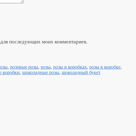
ре для последующих моих комментариев.
розы
,
розовые розы
,
розы
,
розы в коробках
,
розы в коробке
,
 коробки
,
шоколадные розы
,
шоколадный букет