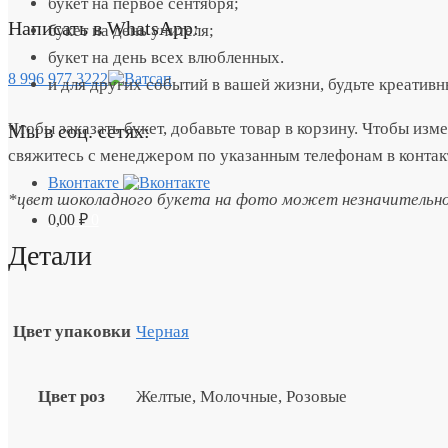
букет на первое сентября;
Написать в WhatsApp:
букет на день учителя;
букет на день всех влюбленных.
8 996 977 3222
и для других событий в вашей жизни, будьте креатив
Чтобы заказать букет, добавьте товар в корзину. Чтобы изм
Мы в соц. сетях:
свяжитесь с менеджером по указанным телефонам в контак
Вконтакте
*цвет шоколадного букета на фото может незначительно 
0,00
₽
0
Детали
Цвет упаковки
Черная
Цвет роз
Желтые, Молочные, Розовые