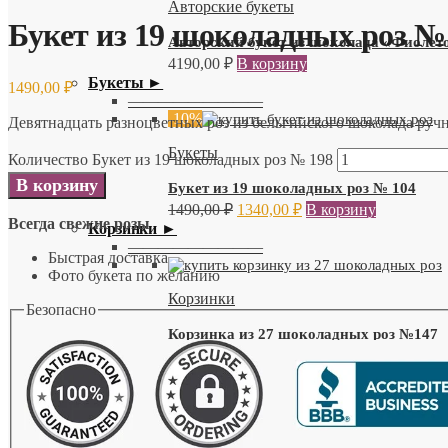
Авторские букеты
Букет из 19 шоколадных роз №
Авторский букет из шоколада «Фиоле
4190,00
₽
В корзину
Букеты ►
1490,00
₽
—————————
-10%
Девятнадцать разноцветных роз из бельгийского шоколада руч
Букеты
Количество Букет из 19 шоколадных роз № 198
В корзину
Букет из 19 шоколадных роз № 104
1490,00
₽
1340,00
₽
В корзину
Всегда свежие розы
Корзинки ►
—————————
Быстрая доставка
Фото букета по желанию
Корзинки
Безопасно
Корзинка из 27 шоколадных роз №147
2190,00
₽
В корзину
Шляпные коробки ►
—————————
Шляпные коробки