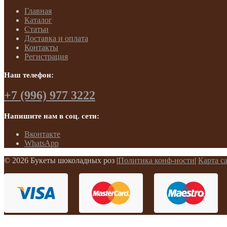
Главная
Каталог
Статьи
Доставка и оплата
Контакты
Регистрация
Наш телефон:
+7 (996) 977 3222
Напишите нам в соц. сети:
Вконтакте
WhatsApp
©
2026 Букеты шоколадных роз |
Политика конф-ности
|
Карта с