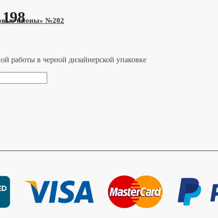
 198
товые пионы» №202
ной работы в черной дизайнерской упаковке