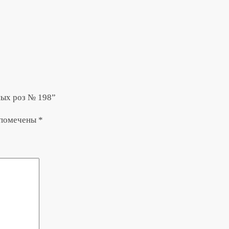
ных роз № 198”
 помечены
*