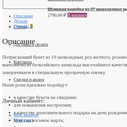
Шляпная коробка из 37 шоколадных р
2790,00
₽
В корзину
Описание
Детали
Отзывы
0
Статьи
Описание
Доставка и оплата
Потрясающий букет из 19 шоколадных роз желтого, розово
Контакты
выполнены из бельгийского шоколада высочайшего качества
заворачиваем в специальную прозрачную пленку.
Скидки и акции
Наши розы идеально подойдут:
в качестве букета на свидание;
Личный кабинет:
для повышения настроения;
в качестве дополнительного подарка на день рождени
Мой аккаунт
букет на восьмое марта;
Мой заказ