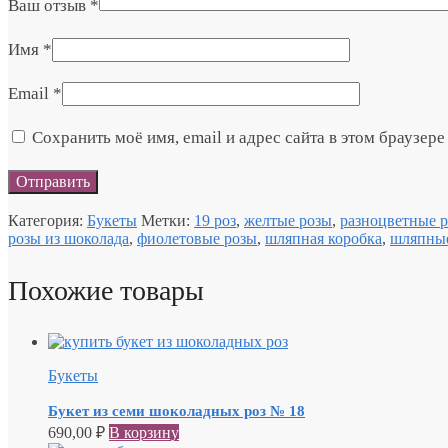
Ваш отзыв
*
Имя
*
Email
*
Сохранить моё имя, email и адрес сайта в этом браузе
Категория:
Букеты
Метки:
19 роз
,
желтые розы
,
разноцветные 
розы из шоколада
,
фиолетовые розы
,
шляпная коробка
,
шляпные
Похожие товары
Букеты
Букет из семи шоколадных роз № 18
690,00
₽
В корзину