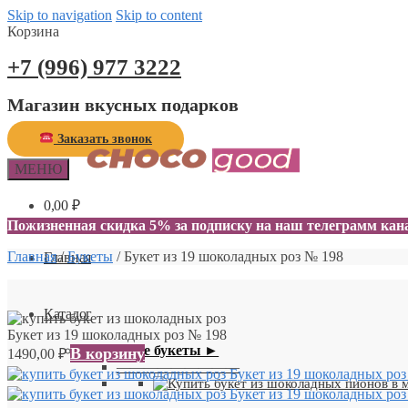
Skip to navigation
Skip to content
Корзина
+7 (996) 977 3222
Магазин вкусных подарков
Заказать звонок
МЕНЮ
0,00
₽
0
Пожизненная скидка 5% за подписку на наш телеграмм ка
Главная
/
Букеты
/
Букет из 19 шоколадных роз № 198
Главная
Каталог
Букет из 19 шоколадных роз № 198
Авторские букеты ►
В корзину
1490,00
₽
—————————
Букет из 19 шоколадных роз
Букет из 19 шоколадных роз