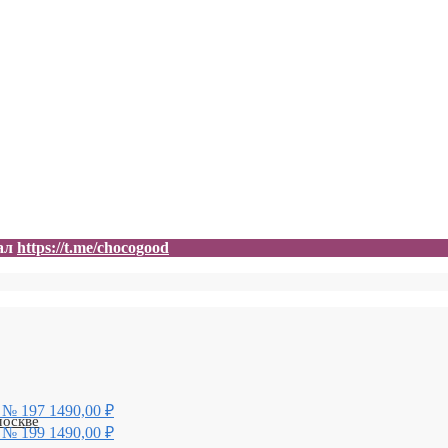
нал
https://t.me/chocogood
 № 197
1490,00
₽
 № 199
1490,00
₽